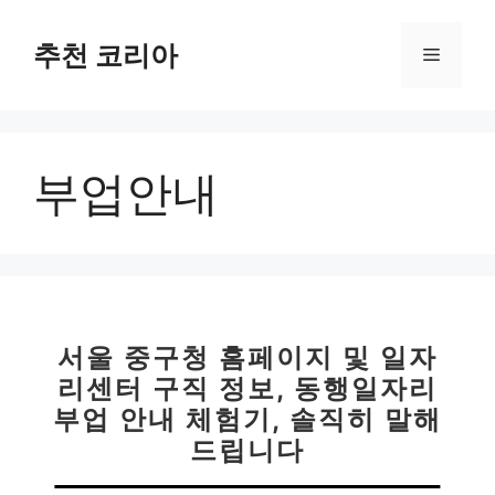
컨
텐
추천 코리아
메
츠
로
뉴
건
너
부업안내
뛰
기
서울 중구청 홈페이지 및 일자
리센터 구직 정보, 동행일자리
부업 안내 체험기, 솔직히 말해
드립니다