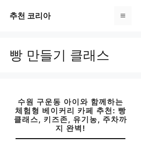
컨
텐
추천 코리아
메
츠
로
뉴
건
너
빵 만들기 클래스
뛰
기
수원 구운동 아이와 함께하는
체험형 베이커리 카페 추천: 빵
클래스, 키즈존, 유기농, 주차까
지 완벽!