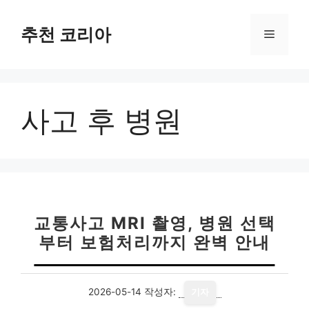
컨
텐
추천 코리아
메
츠
로
뉴
건
너
사고 후 병원
뛰
기
교통사고 MRI 촬영, 병원 선택
부터 보험처리까지 완벽 안내
2026-05-14
작성자:
기자