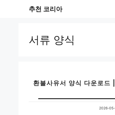
컨
추천 코리아
텐
츠
로
건
너
서류 양식
뛰
기
환불사유서 양식 다운로드 |
2026-05-