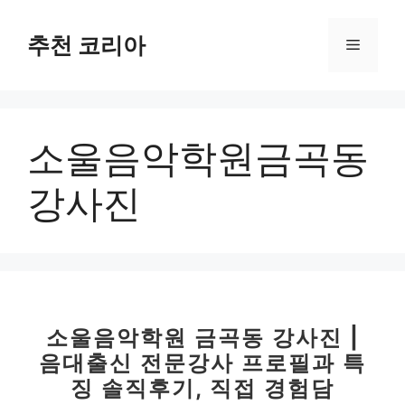
컨
텐
추천 코리아
메
츠
로
뉴
건
너
소울음악학원금곡동
뛰
기
강사진
소울음악학원 금곡동 강사진 |
음대출신 전문강사 프로필과 특
징 솔직후기, 직접 경험담