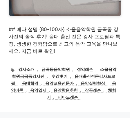
## 메타 설명 (80-100자) 소울음악학원 금곡동 강
사진의 솔직 후기! 음대 출신 전문 강사 프로필과 특
징, 생생한 경험담으로 최고의 음악 교육을 만나보
세요. 지금 바로 확인!
태
강사소개
,
금곡동음악학원
,
성악레슨
,
소울음악
그
학원금곡동강사진
,
수강후기
,
음대출신전문강사프로
필
,
음대합격
,
음악교육전문가
,
음악실력향상
,
음
악이론
,
음악입시
,
음악학원추천
,
작곡레슨
,
체험
기
,
피아노레슨