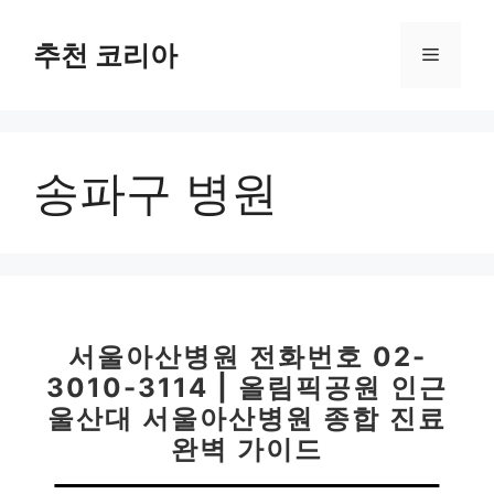
컨
텐
추천 코리아
메
츠
로
뉴
건
너
송파구 병원
뛰
기
서울아산병원 전화번호 02-
3010-3114 | 올림픽공원 인근
울산대 서울아산병원 종합 진료
완벽 가이드