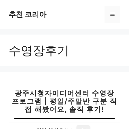
컨
텐
추천 코리아
메
츠
로
뉴
건
너
수영장후기
뛰
기
광주시청자미디어센터 수영장
프로그램 | 평일/주말반 구분 직
접 해봤어요, 솔직 후기!