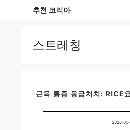
컨
추천 코리아
텐
츠
로
건
너
스트레칭
뛰
기
근육 통증 응급처치: RIC
2026-05-