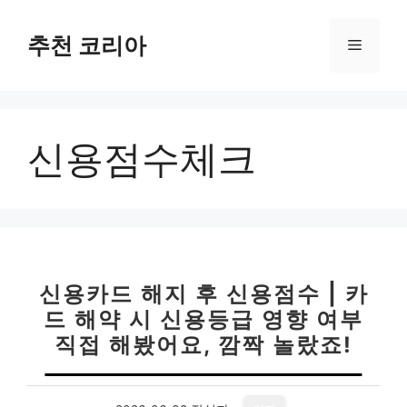
컨
텐
추천 코리아
메
츠
로
뉴
건
너
신용점수체크
뛰
기
신용카드 해지 후 신용점수 | 카
드 해약 시 신용등급 영향 여부
직접 해봤어요, 깜짝 놀랐죠!