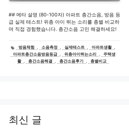
## 메타 설명 (80-100자) 아파트 층간소음, 방음 등
급 실제 테스트! 위층 아이 뛰는 소리를 층별 비교하
며 직접 경험했습니다. 층간소음 고민 해결하세요!
태
방음체험
,
소음측정
,
실제테스트
,
아파트생활
,
그
아파트층간소음방음등급
,
위층아이뛰는소리
,
주택생
활
,
층간소음해결
,
층간소음후기
,
층별비교
최신 글