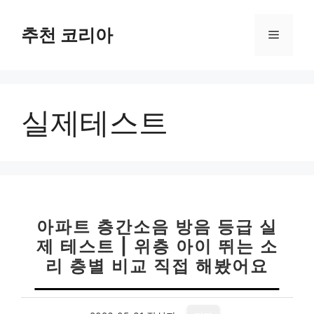
컨
텐
추천 코리아
메
츠
로
뉴
건
너
실제테스트
뛰
기
아파트 층간소음 방음 등급 실
제 테스트 | 위층 아이 뛰는 소
리 층별 비교 직접 해봤어요