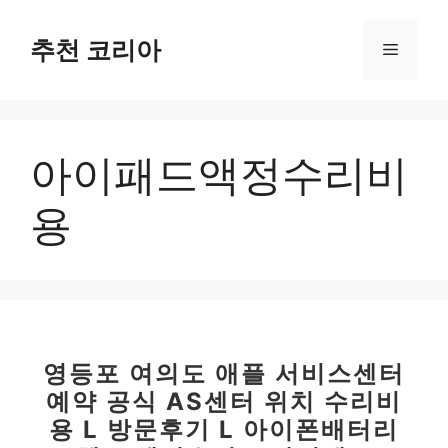
컨
텐
추천 코리아
메
츠
로
뉴
건
너
아이패드액정수리비
뛰
기
용
영등포 여의도 애플 서비스센터
예약 공식 AS센터 위치 수리비
용 L 방문후기 L 아이폰배터리