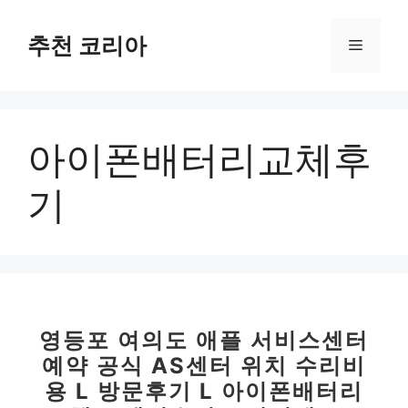
컨
텐
추천 코리아
메
츠
로
뉴
건
너
아이폰배터리교체후
뛰
기
기
영등포 여의도 애플 서비스센터
예약 공식 AS센터 위치 수리비
용 L 방문후기 L 아이폰배터리