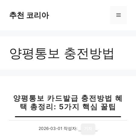
컨
텐
추천 코리아
메
츠
로
뉴
건
너
양평통보 충전방법
뛰
기
양평통보 카드발급 충전방법 혜
택 총정리: 5가지 핵심 꿀팁
2026-03-01
작성자:
기자