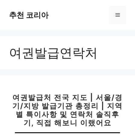
컨
텐
추천 코리아
메
츠
로
뉴
건
너
여권발급연락처
뛰
기
여권발급처 전국 지도 | 서울/경
기/지방 발급기관 총정리 | 지역
별 특이사항 및 연락처 솔직후
기, 직접 해보니 이랬어요