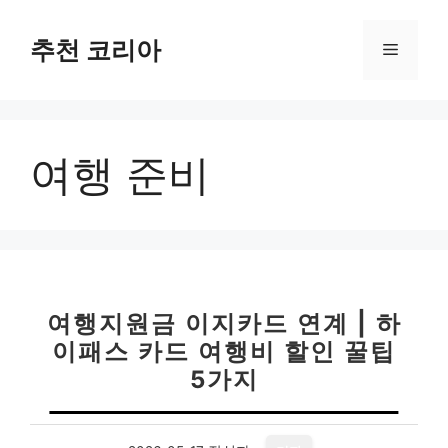
컨
텐
추천 코리아
메
츠
로
뉴
건
너
여행 준비
뛰
기
여행지원금 이지카드 연계 | 하
이패스 카드 여행비 할인 꿀팁
5가지