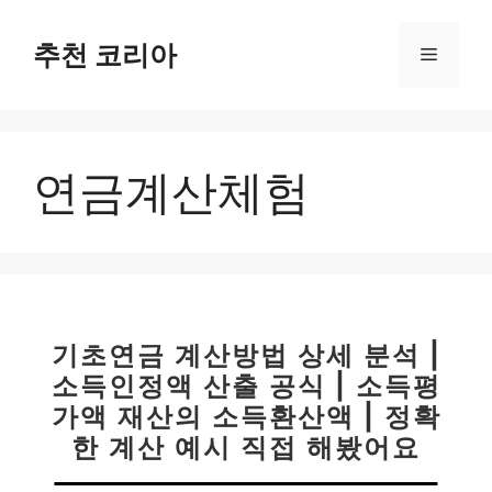
컨
텐
추천 코리아
메
츠
로
뉴
건
너
연금계산체험
뛰
기
기초연금 계산방법 상세 분석 |
소득인정액 산출 공식 | 소득평
가액 재산의 소득환산액 | 정확
한 계산 예시 직접 해봤어요