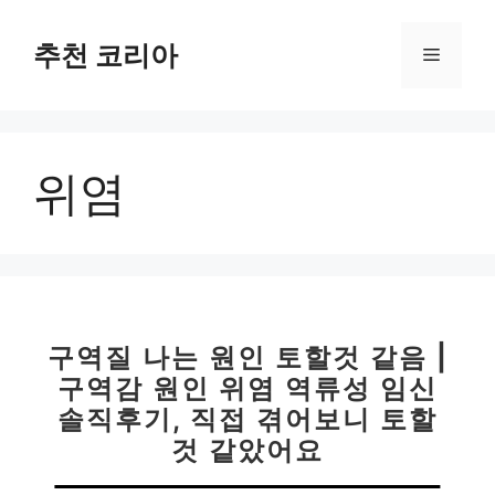
컨
텐
추천 코리아
메
츠
로
뉴
건
너
위염
뛰
기
구역질 나는 원인 토할것 같음 |
구역감 원인 위염 역류성 임신
솔직후기, 직접 겪어보니 토할
것 같았어요