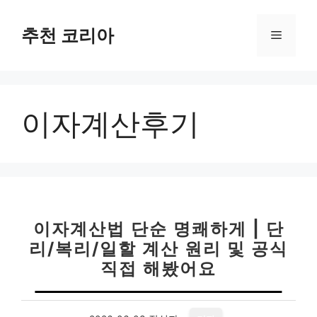
컨
텐
추천 코리아
메
츠
로
뉴
건
너
이자계산후기
뛰
기
이자계산법 단순 명쾌하게 | 단
리/복리/일할 계산 원리 및 공식
직접 해봤어요