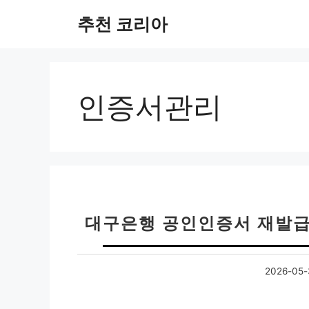
컨
추천 코리아
텐
츠
로
건
너
인증서관리
뛰
기
대구은행 공인인증서 재발급
2026-05-