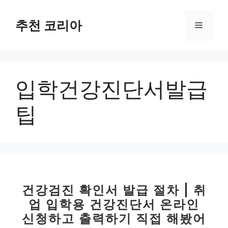
컨
텐
추천 코리아
메
츠
로
뉴
건
너
입학건강진단서발급
뛰
기
팁
건강검진 확인서 발급 절차 | 취
업 입학용 건강진단서 온라인
신청하고 출력하기 직접 해봤어