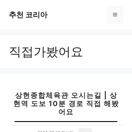
컨
텐
추천 코리아
메
츠
로
뉴
건
너
직접가봤어요
뛰
기
상현종합체육관 오시는길 | 상
현역 도보 10분 경로 직접 해봤
어요