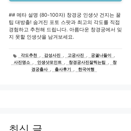
## 메타 설명 (80-100자) 창경궁 인생샷 건지는 꿀
팁 대방출! 숨겨진 포토 스팟과 최고의 각도를 직접
경험하고 추천해 드립니다. 아름다운 창경궁에서 잊
지 못할 인생샷을 남겨보세요.
태
각도추천
,
감성사진
,
고궁사진
,
궁궐나들이
,
그
사진명소
,
인생샷포인트
,
창경궁사진잘찍는팁
,
창
경궁출사
,
출사후기
,
한국여행
최신 글