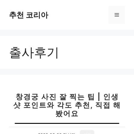
컨
텐
추천 코리아
메
츠
로
뉴
건
너
출사후기
뛰
기
창경궁 사진 잘 찍는 팁 | 인생
샷 포인트와 각도 추천, 직접 해
봤어요