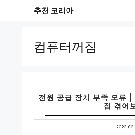
컨
추천 코리아
텐
츠
로
건
너
컴퓨터꺼짐
뛰
기
전원 공급 장치 부족 오류 |
접 겪어
2026-06-