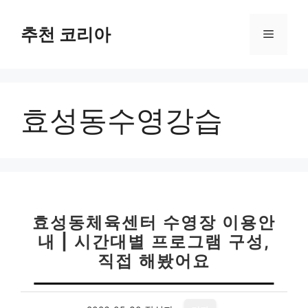
컨
텐
추천 코리아
메
츠
로
뉴
건
너
효성동수영강습
뛰
기
효성동체육센터 수영장 이용안
내 | 시간대별 프로그램 구성,
직접 해봤어요