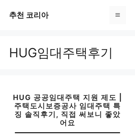
컨
텐
추천 코리아
메
츠
로
뉴
건
너
HUG임대주택후기
뛰
기
HUG 공공임대주택 지원 제도 |
주택도시보증공사 임대주택 특
징 솔직후기, 직접 써보니 좋았
어요