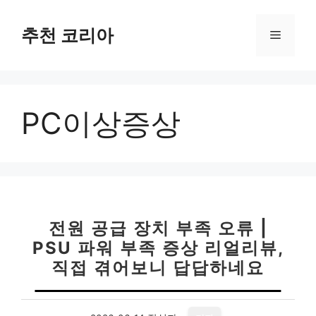
컨
텐
추천 코리아
메
츠
로
뉴
건
너
PC이상증상
뛰
기
전원 공급 장치 부족 오류 |
PSU 파워 부족 증상 리얼리뷰,
직접 겪어보니 답답하네요