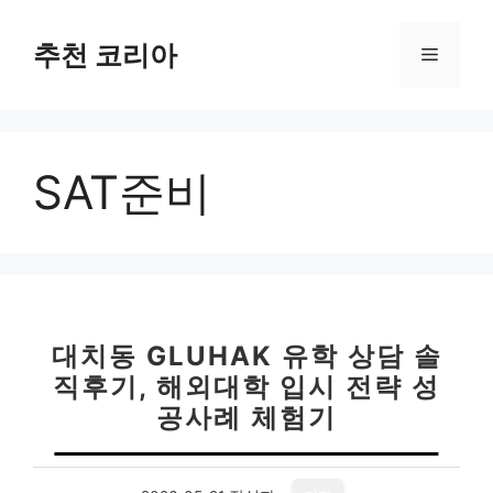
컨
텐
추천 코리아
메
츠
로
뉴
건
너
SAT준비
뛰
기
대치동 GLUHAK 유학 상담 솔
직후기, 해외대학 입시 전략 성
공사례 체험기