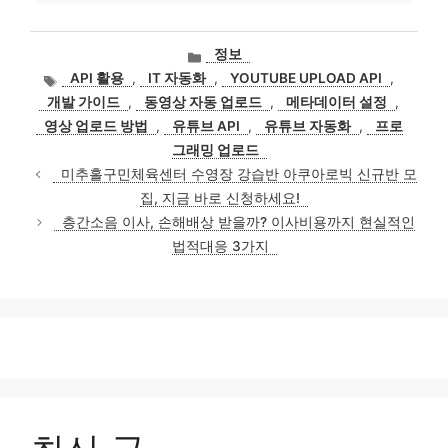
카
정보
테
태
API 활용
,
IT 자동화
,
YOUTUBE UPLOAD API
,
고
그
개발 가이드
,
동영상 자동 업로드
,
메타데이터 설정
,
리
영상 업로드 방법
,
유튜브 API
,
유튜브 자동화
,
프로
그래밍 업로드
미추홀구민체육센터 수영장 강습반 아쿠아로빅 신규반 모
집, 지금 바로 신청하세요!
층간소음 이사, 손해배상 받을까? 이사비용까지 현실적인
법적대응 3가지